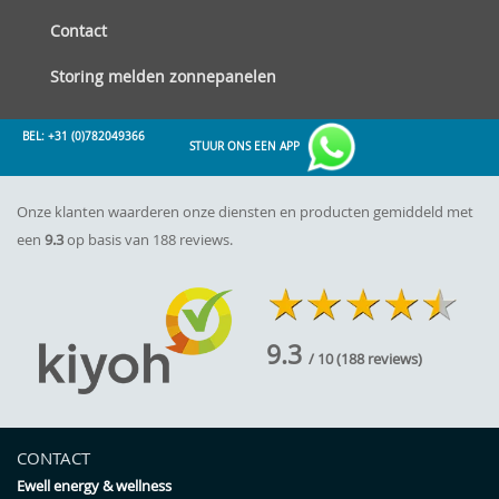
Contact
Storing melden zonnepanelen
BEL: +31 (0)782049366
STUUR ONS EEN APP
Onze klanten waarderen onze diensten en producten gemiddeld met
een
9.3
op basis van 188 reviews.
9.3
/ 10
(
188
reviews)
CONTACT
Ewell energy & wellness