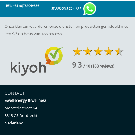
BEL: +31 (0)782049366
STUUR ONS EEN APP
Onze klanten waarderen onze diensten en producten gemiddeld met
een
9.3
op basis van 188 reviews.
9.3
/ 10
(
188
reviews)
CONTACT
Ewell energy & wellness
Merwedestraat 64
3313 CS
Dordrecht
Nederland