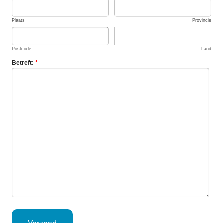
Plaats
Provincie
Postcode
Land
Betreft:
*